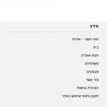
חבל
מקרמה
עובי
5
מ"מ-
מידע
לבן-
30-
חוט השני – אודות
01
בית
חנות אונליין
משלוחים
מבצעים
צור-קשר
הצהרת נגישות
תקנון ותנאי שימוש באתר