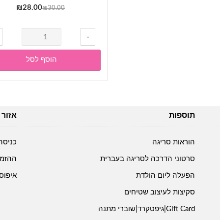
המחיר
המחי
₪
28.00
₪
30.00
המקורי
הנוכח
היה:
הוא:
כמות
-
8.00.
₪30.00.
של
חוט
הוסף לסל
מקרמה-
חבל
מקרמה
עובי
תוספות
אזור 
4
מ"מ-
שחור-
הוראות סריגה
כניסה
45-
סרטוני הדרכה לסריגה בעברית
ההזמנ
16
הפעלה ליום הולדת
איפוס
סקיצות לעיצוב שטיחים
Gift Card|גיפטקרד|שוברי מתנה