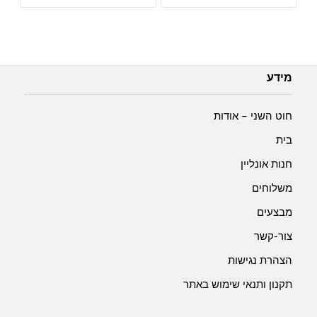
חבל
חבל
מקרמה
מקרמה
עובי
עובי
3
3
מ"מ-
מ"מ-
מידע
מוקה-
שחור-
60-
60-
חוט השני – אודות
16
30
בית
חנות אונליין
משלוחים
מבצעים
צור-קשר
הצהרת נגישות
תקנון ותנאי שימוש באתר