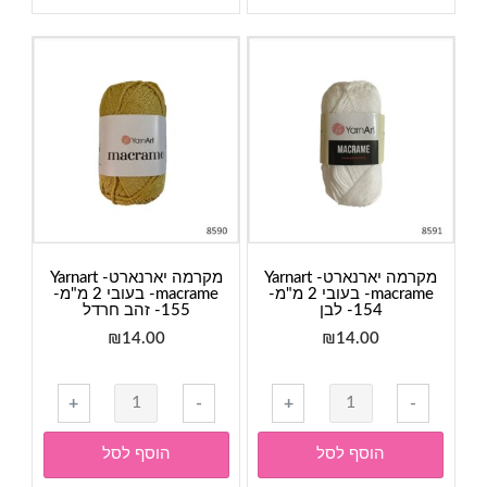
Yarnart
macrame-
macr
בעובי
2
מ"מ-
149-
אפור
בהיר
מקרמה יארנארט- Yarnart
מקרמה יארנארט- Yarnart
macrame- בעובי 2 מ"מ-
macrame- בעובי 2 מ"מ-
154- לבן
155- זהב חרדל
₪
14.00
₪
14.00
כמות
כמות
+
-
+
-
של
של
מקרמה
מקרמה
הוסף לסל
הוסף לסל
יארנארט-
יארנארט-