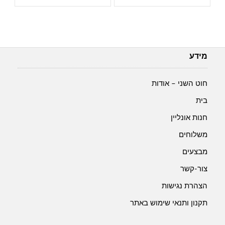
Yarnart
Yarnart
macrame-
macrame-
בעובי
בעובי
2
2
מ"מ-
מ"מ-
מידע
155-
154-
לבן
זהב
חוט השני – אודות
חרדל
בית
חנות אונליין
משלוחים
מבצעים
צור-קשר
הצהרת נגישות
תקנון ותנאי שימוש באתר