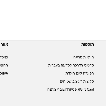
תוספות
אזור 
הוראות סריגה
כניסה
סרטוני הדרכה לסריגה בעברית
ההזמנ
הפעלה ליום הולדת
איפוס
סקיצות לעיצוב שטיחים
Gift Card|גיפטקרד|שוברי מתנה