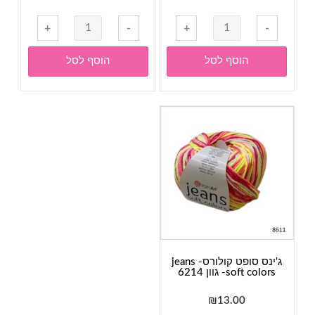
כמות
כמות
+
-
+
-
של
של
ג'ינס
ג'ינס
הוסף לסל
הוסף לסל
סופט
סופט
קולורס-
קולורס-
jeans
jeans
soft
soft
colors-
colors-
גוון
גוון
6211
6210
ג'ינס סופט קולורס- jeans
soft colors- גוון 6214
₪
13.00