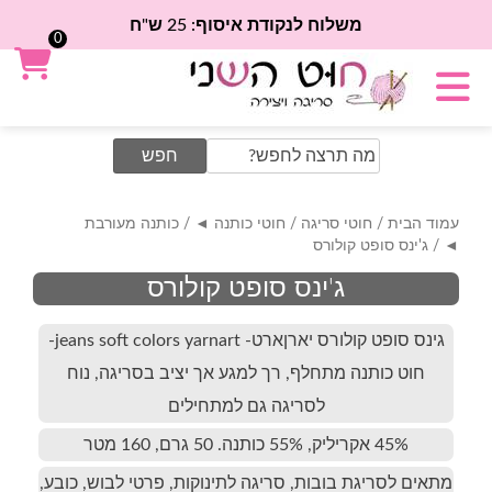
משלוח לנקודת איסוף: 25 ש"ח
0
Search
for:
עמוד הבית
/
חוטי סריגה
/
חוטי כותנה ◄
/
כותנה מעורבת
◄
/ ג'ינס סופט קולורס
ג'ינס סופט קולורס
גינס סופט קולורס יארןארט- jeans soft colors yarnart-
חוט כותנה מתחלף, רך למגע אך יציב בסריגה, נוח
לסריגה גם למתחילים
45% אקריליק, 55% כותנה. 50 גרם, 160 מטר
מתאים לסריגת בובות, סריגה לתינוקות, פרטי לבוש, כובע,