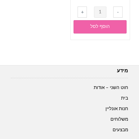
כמות
+
-
של
ג'ינס
הוסף לסל
סופט
קולורס-
jeans
soft
colors-
גוון
מידע
6214
חוט השני – אודות
בית
חנות אונליין
משלוחים
מבצעים