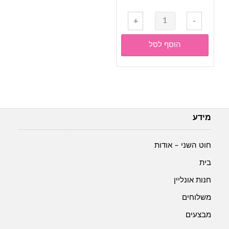
כמות
+
-
של
אודליה
הוסף לסל
סילבר-
כותנה
עם
לורקס-
7000-
לבן
מידע
כסוף
חוט השני – אודות
בית
חנות אונליין
משלוחים
מבצעים