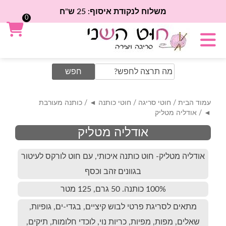
משלוח לנקודת איסוף: 25 ש"ח
0
Search
for:
עמוד הבית
/
חוטי סריגה
/
חוטי כותנה ◄
/
כותנה מעורבת
◄
/ אודליה מטליק
אודליה מטליק
אודליה מטליק- חוט כותנה איכותי, עם חוט לורקס לעיטור
בגוונים זהב וכסף
100% כותנה. 50 גרם, 125 מטר
מתאים לסריגת פרטי לבוש קיציים, בגדי-ים, גופיות,
שאלים, מפות, מפיות, כריות נוי, לוכדי חלומות, תיקים,