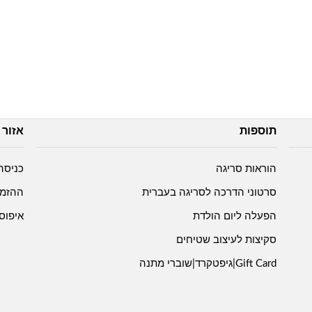
תוספות
אזור 
הוראות סריגה
כניסה
סרטוני הדרכה לסריגה בעברית
ההזמנ
הפעלה ליום הולדת
איפוס
סקיצות לעיצוב שטיחים
Gift Card|גיפטקרד|שוברי מתנה