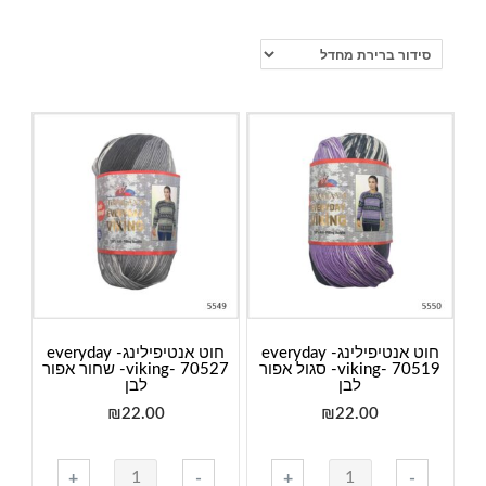
חוט אנטיפילינג- everyday
חוט אנטיפילינג- everyday
viking- 70519- סגול אפור
viking- 70527- שחור אפור
לבן
לבן
₪
22.00
₪
22.00
כמות
כמות
+
-
+
-