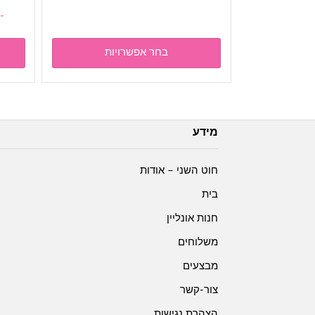
זה
-
יש
מספר
בחר אפשרויות
סוגים.
ניתן
לבחור
את
האפשרויות
מידע
בעמוד
המוצר
חוט השני – אודות
בית
חנות אונליין
משלוחים
מבצעים
צור-קשר
הצהרת נגישות