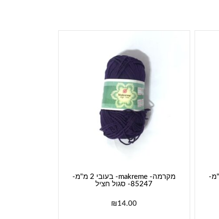
ma- בעובי 2 מ"מ-
מקרמה- makreme- בעובי 2 מ"מ-
85247- סגול חציל
₪
14.00