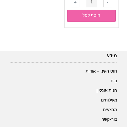
כמות
+
-
של
האלי-
הוסף לסל
Himalya
Halley-
גוון
78038-
אפור
בהיר
מידע
חוט השני – אודות
בית
חנות אונליין
משלוחים
מבצעים
צור-קשר