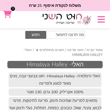
משלוח לנקודת איסוף: 25 ש"ח
0
Search
for:
עמוד הבית
/
חוטי סריגה
/
חוטים מתחלפים ◄
/ האלי-
HIMALAYA HALLEY
האלי- Himalaya Halley
האלי הימלאיה- Himalaya Halley- חוט צבעוני עבה, נעים
מאוד למגע ולסריגה
100% אקריליק. 100 גרם, 130 מטר
מתאים לסריגת שמיכות תינוק, סריגה לתינוקות, פרטי
לבוש, צעיף, שאל, כובעים, כפפות, חותלות, נעלי תינוק ועוד