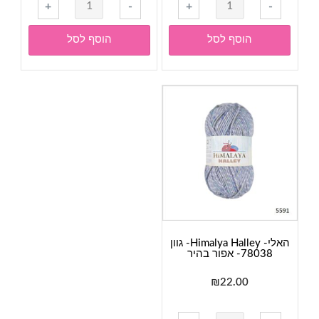
כמות
כמות
+
-
+
-
של
של
האלי-
האלי-
הוסף לסל
הוסף לסל
Himalya
Himalya
Halley-
Halley-
גוון
גוון
78036-
78024-
סלמון
ירוק
מנטה
האלי- Himalya Halley- גוון
78038- אפור בהיר
₪
22.00