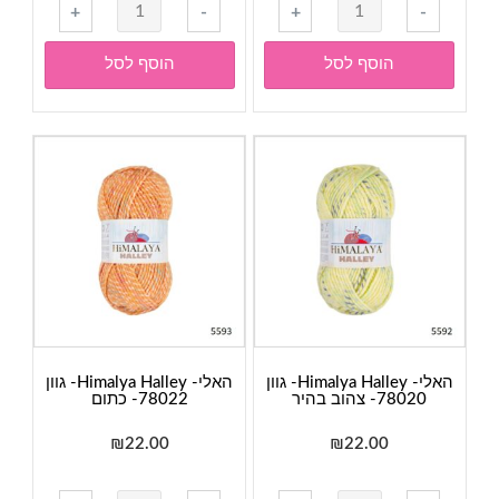
כמות
כמות
+
-
+
-
של
של
האלי-
האלי-
הוסף לסל
הוסף לסל
Himalya
Himalya
Halley-
Halley-
גוון
גוון
78017-
78015-
לבן
לבן
עם
עם
נגיעות
נגיעות
ורוד
ירוק
האלי- Himalya Halley- גוון
האלי- Himalya Halley- גוון
78020- צהוב בהיר
78022- כתום
₪
22.00
₪
22.00