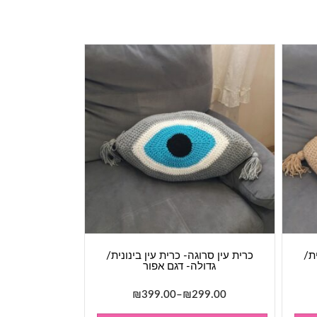
ית/
כרית עין סרוגה- כרית עין בינונית/
גדולה- דגם אפור
ח
טווח
₪
399.00
–
₪
299.00
רים:
מחירים:
למוצר
למוצר