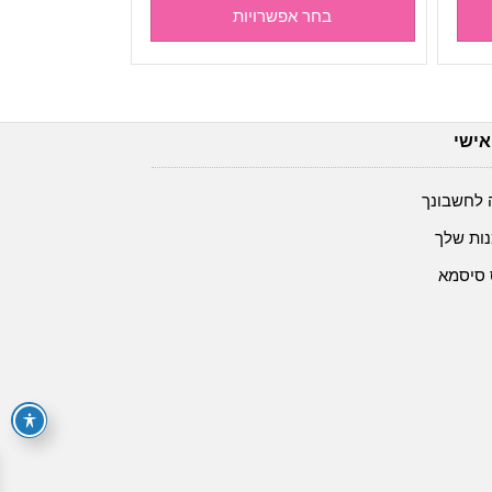
זה
זה
בחר אפשרויות
עד
יש
יש
מספר
מספר
סוגים.
סוגים.
ניתן
ניתן
אישי
לבחור
לבחור
את
את
האפשרויות
האפשרויות
 לחשבונך
בעמוד
בעמוד
ות שלך
המוצר
המוצר
 סיסמא