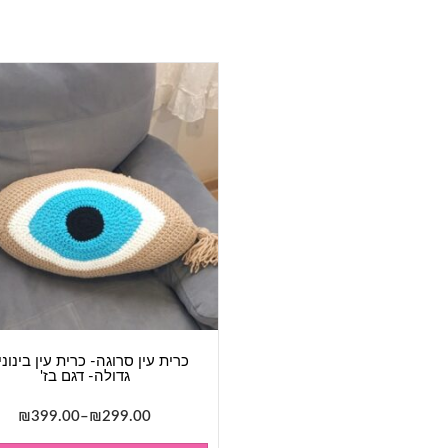
כרית עין סרוגה- כרית עין בינונ
גדולה- דגם בז'
טוו
₪
399.00
–
₪
299.00
מחי