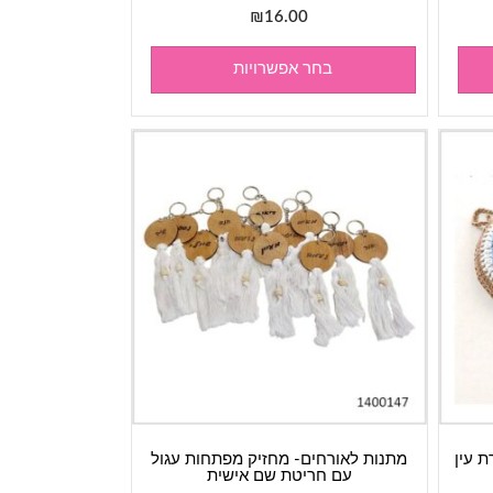
₪
16.00
למוצר
זה
בחר אפשרויות
יש
מספר
סוגים.
ניתן
לבחור
את
האפשרויות
בעמוד
המוצר
ת עין
מתנות לאורחים- מחזיק מפתחות עגול
עם חריטת שם אישית