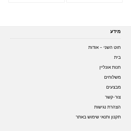
ניתן
שלט
לבחור
לבריתה-
את
Baby
האפשרויות
Girl
בעמוד
מידע
המוצר
חוט השני – אודות
בית
חנות אונליין
משלוחים
מבצעים
צור-קשר
הצהרת נגישות
תקנון ותנאי שימוש באתר