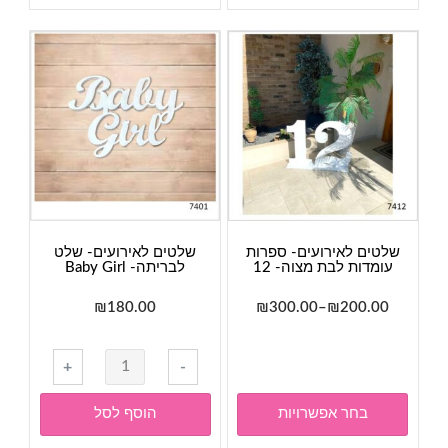
שלט
שלט
לברית-
להצעת
Welcome
נישואין-
Marry
Baby
Me
Boy
שלטים לאירועים- ספרות
שלטים לאירועים- שלט
עומדות לבת מצוה- 12
לבריתה- Baby Girl
טווח
₪
180.00
₪
300.00
–
₪
200.00
מחירים:
למוצר
זה
כמות
+
-
עד
יש
של
מספר
שלטים
בחר אפשרויות
הוסף לסל
סוגים.
לאירועים-