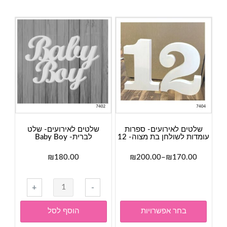
שלטים לאירועים- ספרות
שלטים לאירועים- שלט
עומדות לשולחן בת מצוה- 12
לברית- Baby Boy
טווח
₪
180.00
₪
200.00
–
₪
170.00
מחירים:
למוצר
זה
כמות
+
-
עד
יש
של
מספר
שלטים
בחר אפשרויות
הוסף לסל
סוגים.
לאירועים-