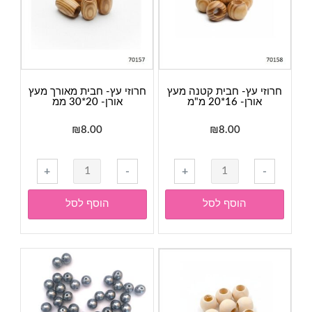
חרוזי עץ- חבית קטנה מעץ
חרוזי עץ- חבית מאורך מעץ
אורן- 16*20 מ"מ
אורן- 20*30 ממ
₪
8.00
₪
8.00
כמות
+
-
+
-
של
חרוזי
הוסף לסל
הוסף לסל
עץ-
חבית
מאורך
מעץ
אורן-
20*30