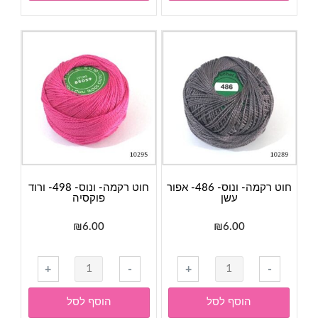
ונוס-
3843-
טורקיז
חוט רקמה- ונוס- 486- אפור
חוט רקמה- ונוס- 498- ורוד
עשן
פוקסיה
₪
6.00
₪
6.00
כמות
כמות
+
-
+
-
של
של
חוט
חוט
הוסף לסל
הוסף לסל
רקמה-
רקמה-