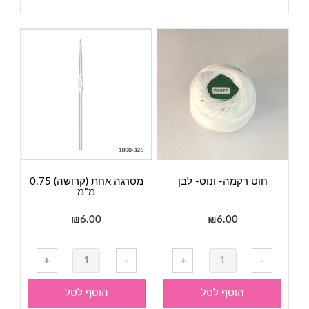
ונוס-
ונוס-
498-
486-
אפור
ורוד
עשן
פוקסיה
חוט רקמה- ונוס- לבן
מסרגה אחת (קרושה) 0.75
מ"מ
₪
6.00
₪
6.00
כמות
כמות
+
-
+
-
של
של
חוט
מסרגה
הוסף לסל
הוסף לסל
רקמה-
אחת