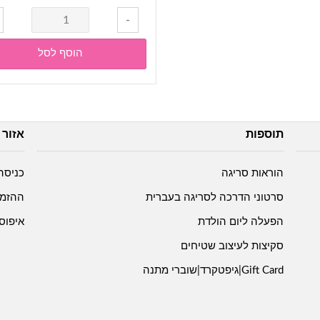
כמות
-
של
בדים-
הוסף לסל
בד
גזור
מראש
1*1.5
תוספות
אזור 
מטר-
סאטן
בצבע
הוראות סריגה
כניסה
חאקי
סרטוני הדרכה לסריגה בעברית
ההזמנ
הפעלה ליום הולדת
איפוס
סקיצות לעיצוב שטיחים
Gift Card|גיפטקרד|שוברי מתנה