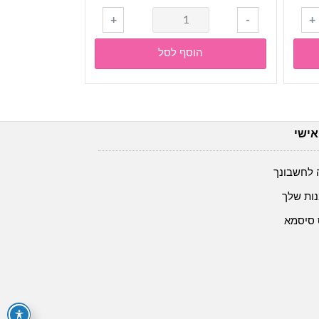
כמות
+
-
+
של
בדים-
הוסף לסל
בד
גזור
מראש
1*1.5
אישי
מטר-
שיפון
בצבע
 לחשבונך
תכלת
ות שלך
 סיסמא