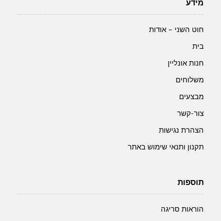
17
בהיר
מידע
מ"מ
17
מ"מ
חוט השני – אודות
בית
חנות אונליין
משלוחים
מבצעים
צור-קשר
הצהרת נגישות
תקנון ותנאי שימוש באתר
תוספות
הוראות סריגה