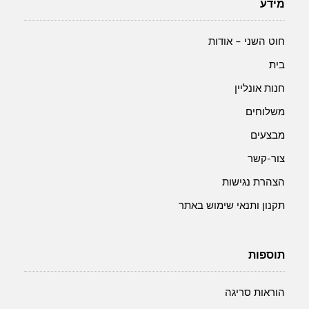
13
13
מידע
מ"מ
מ"מ
חוט השני – אודות
בית
חנות אונליין
משלוחים
מבצעים
צור-קשר
הצהרת נגישות
תקנון ותנאי שימוש באתר
תוספות
הוראות סריגה