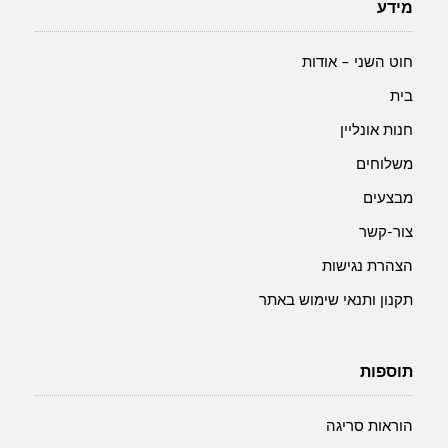
25
פוקסיה
מידע
מ"מ
25
מ"מ
חוט השני – אודות
בית
חנות אונליין
משלוחים
מבצעים
צור-קשר
הצהרת נגישות
תקנון ותנאי שימוש באתר
תוספות
הוראות סריגה