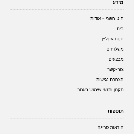
כחול
מידע
13
מ"מ
חוט השני – אודות
בית
חנות אונליין
משלוחים
מבצעים
צור-קשר
הצהרת נגישות
תקנון ותנאי שימוש באתר
תוספות
הוראות סריגה