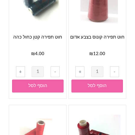
חוט תפירה קונוס בצבע אדום
חוט תפירה קטן כחול כהה
₪
4.00
₪
12.00
כמות
כמות
+
-
+
-
של
של
חוט
חוט
הוסף לסל
הוסף לסל
תפירה
תפירה
קונוס
קטן
בצבע
כחול
אדום
כהה