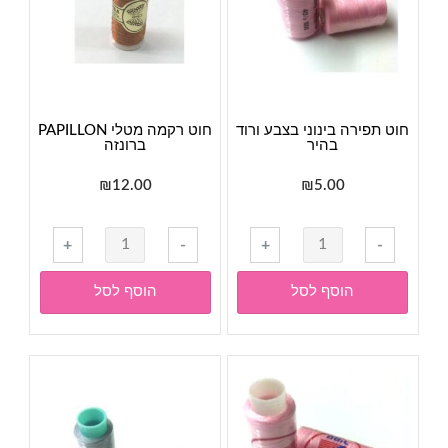
חוט תפירה בינוני בצבע ורוד
חוט רקמה מטלי PAPILLON
בהיר
ברונזה
₪
12.00
₪
5.00
כמות
כמות
+
-
+
-
של
של
חוט
חוט
הוסף לסל
הוסף לסל
תפירה
רקמה
בינוני
מטלי
בצבע
PAPILLON
ורוד
ברונזה
בהיר