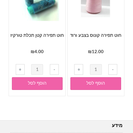
חוט תפירה קונוס בצבע ורוד
חוט תפירה קטן תכלת טורקיז
₪
4.00
₪
12.00
כמות
כמות
+
-
+
-
של
של
חוט
חוט
הוסף לסל
הוסף לסל
תפירה
תפירה
קונוס
קטן
בצבע
תכלת
ורוד
טורקיז
מידע