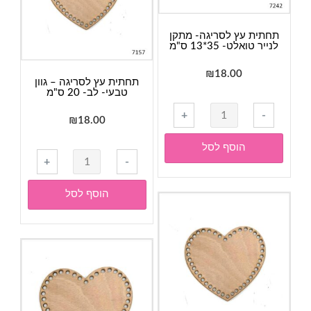
ס"מ
תחתית עץ לסריגה- מתקן
לנייר טואלט- 35*13 ס"מ
₪
18.00
תחתית עץ לסריגה – גוון
טבעי- לב- 20 ס"מ
כמות
+
-
₪
18.00
של
תחתית
הוסף לסל
כמות
עץ
+
-
של
לסריגה-
תחתית
מתקן
הוסף לסל
עץ
לנייר
לסריגה
טואלט-
-
35*13
גוון
ס"מ
טבעי-
לב-
20