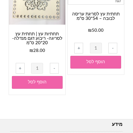
-
30
תחתית עץ לסריגת עריסה
לבובה – 54*30 ס"מ
ס"מ
₪
50.00
תחתיות עץ | תחתית עץ
לסריגה- ריבוע דגם מנדלה-
20*20 ס"מ
כמות
+
-
₪
28.00
של
תחתית
הוסף לסל
כמות
עץ
+
-
של
לסריגת
תחתיות
עריסה
הוסף לסל
עץ
לבובה
|
-
תחתית
54*30
עץ
ס"מ
לסריגה-
ריבוע
מידע
דגם