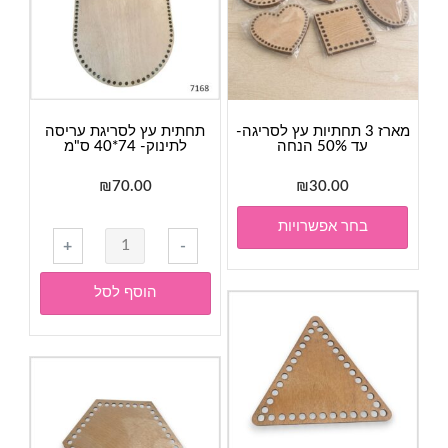
מארז 3 תחתיות עץ לסריגה-
תחתית עץ לסריגת עריסה
עד 50% הנחה
לתינוק- 74*40 ס"מ
₪
70.00
₪
30.00
למוצר
בחר אפשרויות
זה
כמות
+
-
יש
של
מספר
תחתית
הוסף לסל
סוגים.
עץ
ניתן
לסריגת
לבחור
עריסה
את
לתינוק-
האפשרויות
74*40
בעמוד
ס"מ