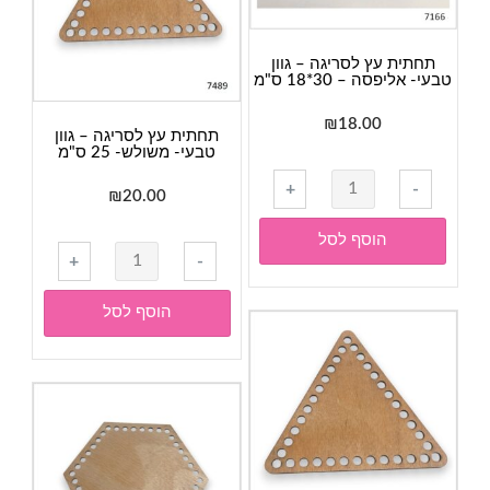
-
10
ס"מ
תחתית עץ לסריגה – גוון
טבעי- אליפסה – 30*18 ס"מ
₪
18.00
תחתית עץ לסריגה – גוון
טבעי- משולש- 25 ס"מ
כמות
+
-
₪
20.00
של
תחתית
הוסף לסל
כמות
עץ
+
-
של
לסריגה
תחתית
-
הוסף לסל
עץ
גוון
לסריגה
טבעי-
-
אליפסה
גוון
-
טבעי-
30*18
משולש-
ס"מ
25