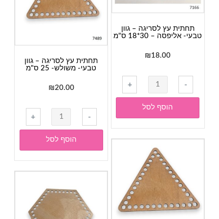
-
10
ס"מ
תחתית עץ לסריגה – גוון
טבעי- אליפסה – 30*18 ס"מ
₪
18.00
תחתית עץ לסריגה – גוון
טבעי- משולש- 25 ס"מ
כמות
+
-
₪
20.00
של
תחתית
הוסף לסל
כמות
עץ
+
-
של
לסריגה
תחתית
-
הוסף לסל
עץ
גוון
לסריגה
טבעי-
-
אליפסה
גוון
-
טבעי-
30*18
משולש-
ס"מ
25