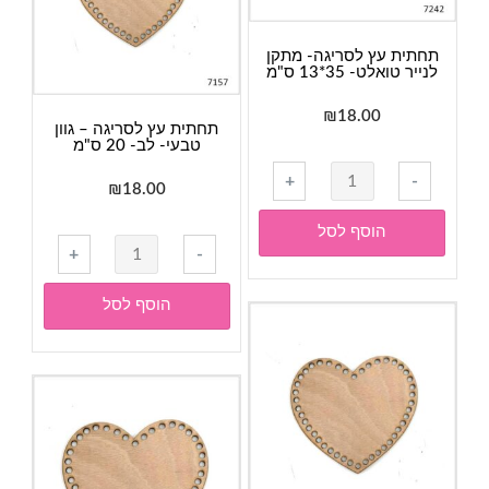
ס"מ
תחתית עץ לסריגה- מתקן
לנייר טואלט- 35*13 ס"מ
₪
18.00
תחתית עץ לסריגה – גוון
טבעי- לב- 20 ס"מ
כמות
+
-
₪
18.00
של
תחתית
הוסף לסל
כמות
עץ
+
-
של
לסריגה-
תחתית
מתקן
הוסף לסל
עץ
לנייר
לסריגה
טואלט-
-
35*13
גוון
ס"מ
טבעי-
לב-
20