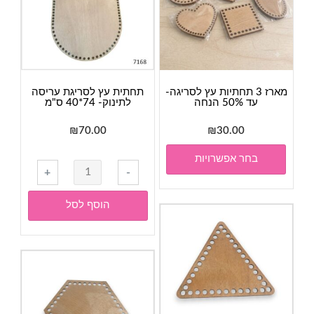
מארז 3 תחתיות עץ לסריגה-
תחתית עץ לסריגת עריסה
עד 50% הנחה
לתינוק- 74*40 ס"מ
₪
70.00
₪
30.00
למוצר
בחר אפשרויות
זה
כמות
+
-
יש
של
מספר
תחתית
הוסף לסל
סוגים.
עץ
ניתן
לסריגת
לבחור
עריסה
את
לתינוק-
האפשרויות
74*40
בעמוד
ס"מ