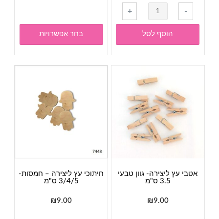
היה:
הוא:
זה
כמות
+
-
₪16.00.
₪22.00.
יש
של
מספר
הוראות
הוסף לסל
בחר אפשרויות
סוגים.
סריגה-
ניתן
עריסה
לבחור
סרוגה
את
לתינוק
האפשר
עם
בעמוד
גגון
המוצר
אטבי עץ ליצירה- גוון טבעי
חיתוכי עץ ליצירה – חמסות-
3.5 ס"מ
3/4/5 ס"מ
₪
9.00
₪
9.00
למוצר