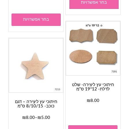
זה
בחר אפשרויות
יש
מספר
בחר אפשרויות
סוגים.
ניתן
לבחור
את
האפשר
בעמוד
המוצר
חיתוכי עץ ליצירה- שלט
לדלת- 12*19 ס"מ
₪
8.00
חיתוכי עץ ליצירה – דגם
כוכב- 8/10/15 ס"מ
למוצר
זה
טווח
₪
8.00
–
₪
5.00
יש
מחירים:
למוצר
מספר