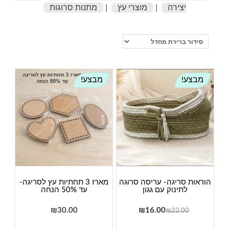
יצירה
|
מוצרי עץ
|
מתנות סרוגות
מבצע!
מבצע!
הוראות סריגה- עריסה סרוגה
מארז 3 תחתיות עץ לסריגה-
לתינוק עם גגון
עד 50% הנחה
המחיר
המחיר
₪
30.00
₪
16.00
₪
22.00
המקורי
הנוכחי
למוצר