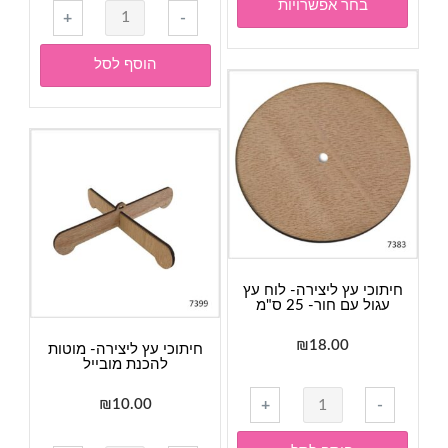
בחר אפשרויות
כמות
סוגים.
-
+
של
ניתן
חיתוכי
הוסף לסל
לבחור
עץ
את
ליצירה-
האפשרויות
לוח
בעמוד
עץ
המוצר
עגול
עם
חור-
20
ס"מ
חיתוכי עץ ליצירה- לוח עץ
עגול עם חור- 25 ס"מ
₪
18.00
חיתוכי עץ ליצירה- מוטות
להכנת מובייל
כמות
₪
10.00
+
-
של
חיתוכי