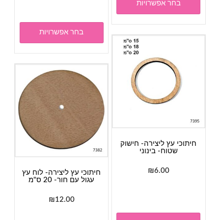
זה
בחר אפשרויות
סוגים.
עד
יש
ניתן
מספר
בחר אפשרויות
לבחור
סוגים.
את
ניתן
האפשרויות
לבחור
בעמוד
את
המוצר
האפשר
בעמוד
המוצר
חיתוכי עץ ליצירה- חישוק
שטוח- בינוני
₪
6.00
חיתוכי עץ ליצירה- לוח עץ
עגול עם חור- 20 ס"מ
למוצר
זה
₪
12.00
יש
מספר