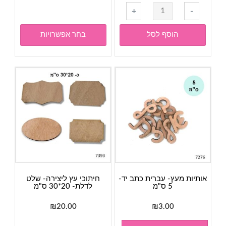
זה
כמות
+
-
יש
של
מספר
אטבי
הוסף לסל
בחר אפשרויות
סוגים.
עץ
ניתן
ליצירה-
לבחור
גוון
את
טבעי
האפשר
3.5
בעמוד
ס"מ
המוצר
אותיות מעץ- עברית כתב יד-
חיתוכי עץ ליצירה- שלט
5 ס"מ
לדלת- 20*30 ס"מ
₪
20.00
₪
3.00
למוצר