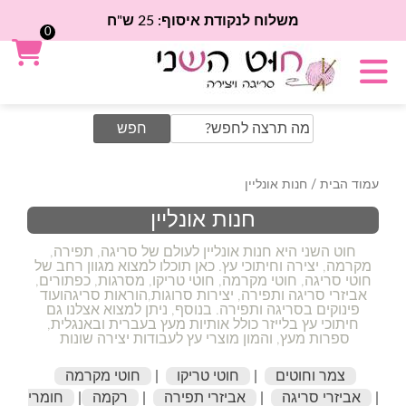
משלוח לנקודת איסוף: 25 ש"ח
0
Search
for:
עמוד הבית
/ חנות אונליין
חנות אונליין
חוט השני היא חנות אונליין לעולם של סריגה, תפירה,
מקרמה, יצירה וחיתוכי עץ. כאן תוכלו למצוא מגוון רחב של
חוטי סריגה, חוטי מקרמה, חוטי טריקו, מסרגות, כפתורים,
אביזרי סריגה ותפירה, יצירות סרוגות,
הוראות סריגה
ועוד
פינוקים בסריגה ותפירה. בנוסף, ניתן למצוא אצלנו גם
חיתוכי עץ בלייזר כולל אותיות מעץ בעברית ובאנגלית,
ספרות מעץ, והמון מוצרי עץ לעבודות יצירה שונות
צמר וחוטים
|
חוטי טריקו
|
חוטי מקרמה
|
אביזרי סריגה
|
אביזרי תפירה
|
רקמה
|
חומרי